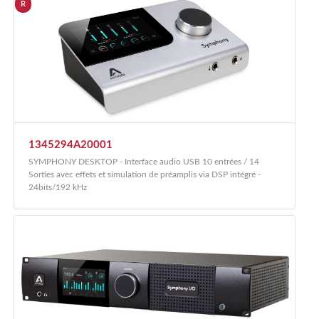
R
1345294A20001
SYMPHONY DESKTOP - Interface audio USB 10 entrées / 14
Sorties avec effets et simulation de préamplis via DSP intégré -
24bits/192 kHz