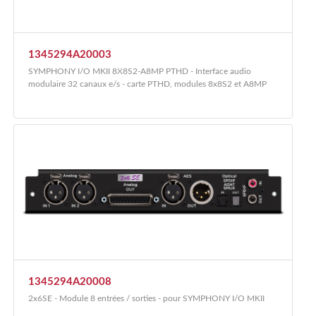
1345294A20003
SYMPHONY I/O MKII 8X8S2-A8MP PTHD - Interface audio
modulaire 32 canaux e/s - carte PTHD, modules 8x8S2 et A8MP
1345294A20008
2x6SE - Module 8 entrées / sorties - pour SYMPHONY I/O MKII