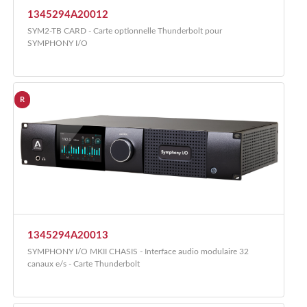
1345294A20012
SYM2-TB CARD - Carte optionnelle Thunderbolt pour
SYMPHONY I/O
R
1345294A20013
SYMPHONY I/O MKII CHASIS - Interface audio modulaire 32
canaux e/s - Carte Thunderbolt