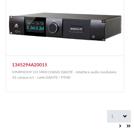
1345294A20015
SYMPHONY I/O MKII CHASIS DANTE - Interface audio modulaire
32 canaux e/s - carte DANTE / PTHD