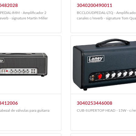
0482028
3040200490011
DAL-IMM - Amplificador 2
BCCLOUDPEDAL-LTQ - Amplificado
everb - signature Martin Miller
canales c/reverb - signature Tom Qua
3412006
3040253446008
bezal de válvulas para guitarra
CUB-SUPERTOP HEAD - 15W - c/re