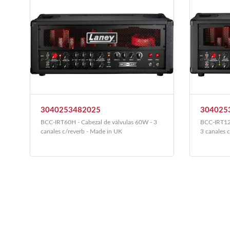
3040253482025
304025
BCC-IRT60H - Cabezal de válvulas 60W - 3
BCC-IRT120
canales c/reverb - Made in UK
3 canales 