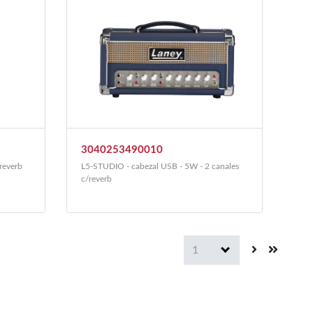
3040253490010
/reverb
L5-STUDIO - cabezal USB - 5W - 2 canales
c/reverb