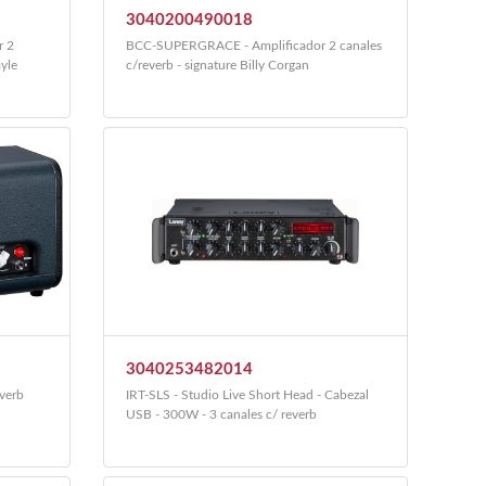
3040200490018
r 2
BCC-SUPERGRACE - Amplificador 2 canales
yle
c/reverb - signature Billy Corgan
3040253482014
verb
IRT-SLS - Studio Live Short Head - Cabezal
USB - 300W - 3 canales c/ reverb