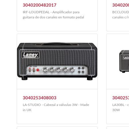
3040200482017
304020
IRF-LOUDPEDAL - Amplificador para
BCCLOUDPE
guitarra de dos canales en formato pedal
canales c/r
3040253408003
304025
LA-STUDIO - Cabezal a válvulas 3W - Made
LA30BL - ca
in UK
30W