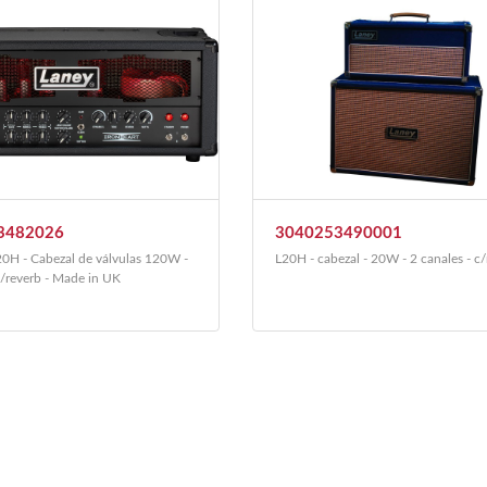
3482026
3040253490001
H - Cabezal de válvulas 120W -
L20H - cabezal - 20W - 2 canales - c
c/reverb - Made in UK