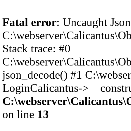
Fatal error
: Uncaught Json
C:\webserver\Calicantus\O
Stack trace: #0
C:\webserver\Calicantus\O
json_decode() #1 C:\webser
LoginCalicantus->__constru
C:\webserver\Calicantus\
on line
13